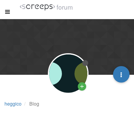
forum
heggico
Blog